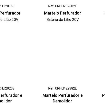
RHLI20168
Ref: CRHLI202682E
 Perfurador
Martelo Perfurador
de Lítio 20V
Bateria de Lítio 20V
RHLI20208
Ref: CRHLI422882E
Perfurador e
Martelo Perfurador e
P
olidor
Demolidor