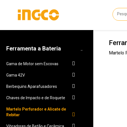
Ferra
Ferramenta a Bateria
Martelo P
Gama de Motor sem Escovas
Gama 42V
Berbequins Aparafusadores
Chaves de Impacto e de Roquete
Martelo Perfurador e Alicate de
Rebitar
Vibradores de Betão e Cerâmica