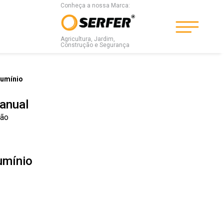
Conheça a nossa Marca:
Agricultura, Jardim,
Construção e Segurança
lumínio
anual
ção
umínio