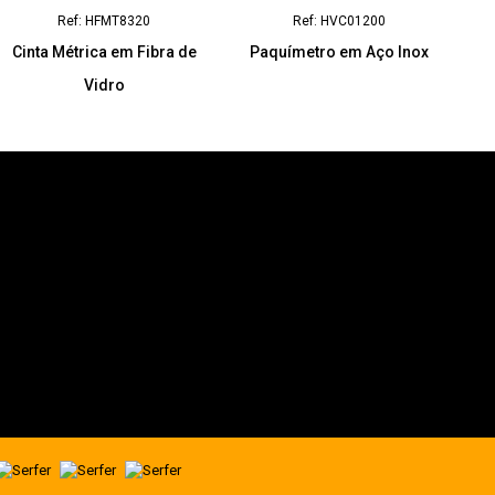
Ref: HFMT8320
Ref: HVC01200
Cinta Métrica em Fibra de
Paquímetro em Aço Inox
Vidro
Fique ligado às
novidades Ingco
+351 255 491 218
(Chamada para a rede fixa nacional)