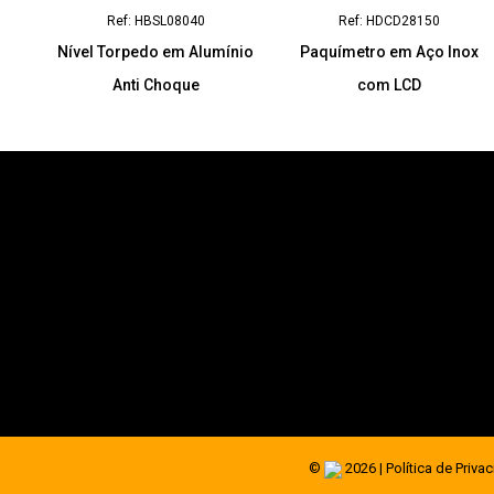
Ref: HBSL08040
Ref: HDCD28150
Nível Torpedo em Alumínio
Paquímetro em Aço Inox
Anti Choque
com LCD
Sobre
Produtos
Catálogos/Novidades
Uma marca importada por:
Contactos
©
2026 |
Política de Priva