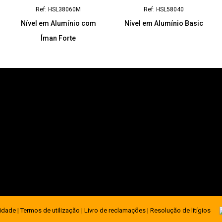
Ref: HSL38060M
Ref: HSL58040
Nível em Alumínio com
Nível em Alumínio Basic
Íman Forte
geral@serfer.pt
Rua das Fontaínhas, 574
Zona Industrial de Airães
4650-093 Felgueiras
cidade
|
Termos de utilização
|
Livro de reclamações
|
Resolução de litígios