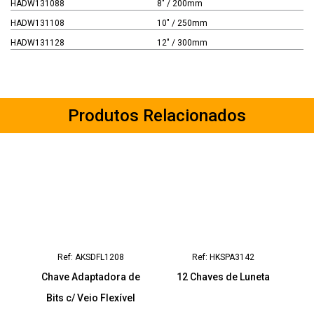
HADW131088
8" / 200mm
HADW131108
10" / 250mm
HADW131128
12" / 300mm
Produtos Relacionados
Ref: AKSDFL1208
Ref: HKSPA3142
Chave Adaptadora de
12 Chaves de Luneta
Bits c/ Veio Flexível